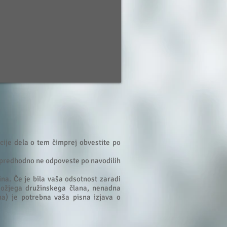
ije dela o tem čimprej obvestite po
 predhodno ne odpoveste po navodilih
a. Če je bila vaša odsotnost zaradi
a ožjega družinskega člana, nenadna
na) je potrebna vaša pisna izjava o