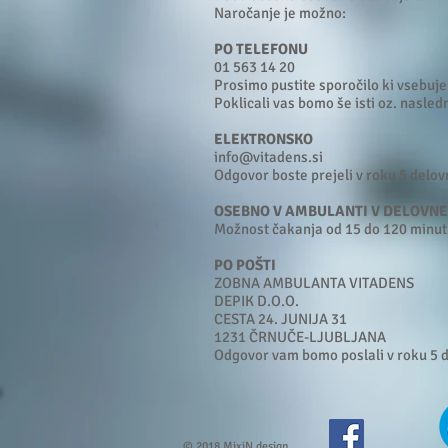
Naročanje je možno:
PO TELEFONU
01 563 14 20
Prosimo pustite sporočilo ki vsebuje
Poklicali vas bomo še isti oz. nasledn
ELEKTRONSKO
info@vitadens.si
Odgovor boste prejeli v roku 5 delovn
OSEBNO V AMBULANTI V DELOVN
Možnost čakanja od 15 do 120 minut
PO POŠTI
ZOBNA AMBULANTA VITADENS
DEPIK D.O.O.
CESTA 24. JUNIJA 31
1231 ČRNUČE-LJUBLJANA
Odgovor vam bomo poslali v roku 5 de
© 2018 MixiN design