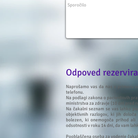
Odpoved rezervir
Naprošamo vas da nas v primeru vaš
telefonu.
Na podlagi zakona o pacientovih pra
ministrstva za zdravje (10 dni pred
Na čakalni seznam se vas lahko po
objektivnih razlogov, ki jih določ
bolezen, ki onemogoča prihod ali 
odsotnosti v roku 14 dni, da vam lah
Pooblaščena oseba za vodenje čaka