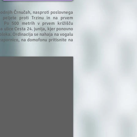
podnjih Črnučah, nasproti poslovnega
 peljete proti Trzinu in na prvem
o. Po 500 metrih v prvem križišču
a ulice Cesta 24. junija, kjer ponovno
bloka. Ordinacija se nahaja na vogalu
zapornico, na domofonu pritisnite na