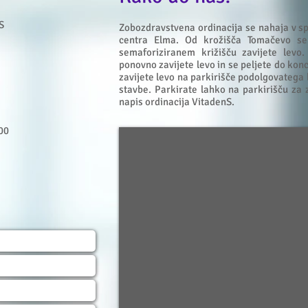
S
Zobozdravstvena ordinacija se nahaja v s
centra Elma. Od krožišča Tomačevo se
semaforiziranem križišču zavijete lev
ponovno zavijete levo in se peljete do konc
zavijete levo na parkirišče podolgovatega 
stavbe. Parkirate lahko na parkirišču za 
napis
ordinacija
VitadenS.
00