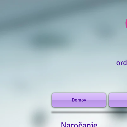
ord
Domov
Naročanje