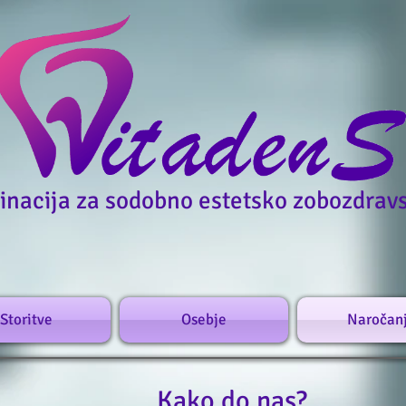
inacija za sodobno estetsko zobozdrav
Storitve
Osebje
Naročan
Kako do nas?