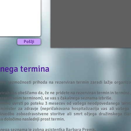
Pošlji
anega termina
e nezmožnosti prihoda na rezerviran termin zaradi lažje organizac
vicah vas obeščamo da, če ne pridete na rezerviran termin in termina
 rezerviranim terminom), se vas s čakalnega seznama izbriše.
novno uvrsti po poteku 3 mesecev od vašega neodpovedanega termin
a minister za zdravje (nepričakovana hospitalizacija vas ali vašeg
izvedbo zobozdravstvene storitve ali smrt ožjega družinskega čla
ko določimo naslednji prost termin.
lnega seznama je zobna asistentka Barbara Premk.