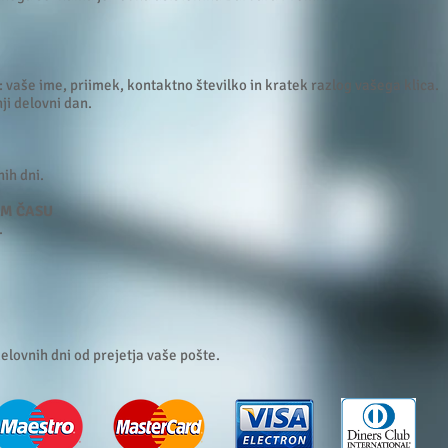
: vaše ime, priimek, kontaktno številko in kratek razlog vašega klica.
ji delovni dan.
ih dni.
EM ČASU
.
lovnih dni od prejetja vaše pošte.