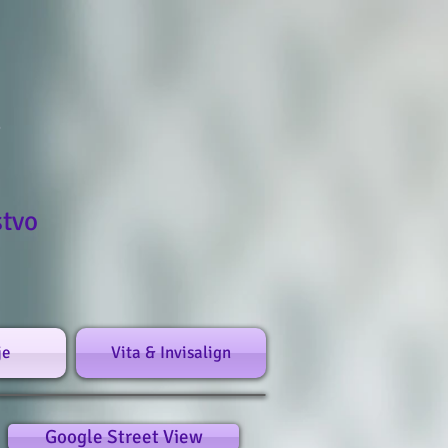
stvo
je
Vita & Invisalign
Google Street View