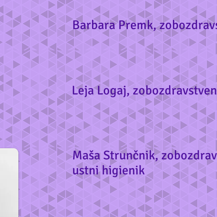
Barbara Premk, zobozdravs
Leja Logaj, zobozdravstven
Maša Strunčnik, zobozdravs
ustni higienik