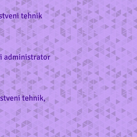
tveni tehnik
i administrator
tveni tehnik,