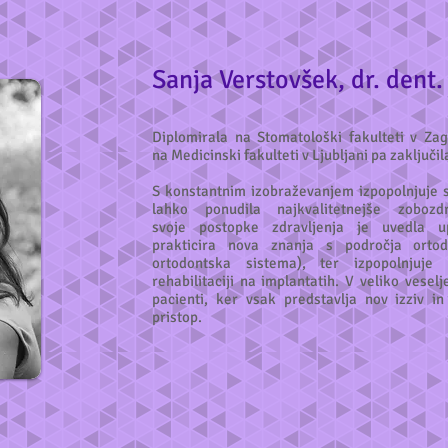
Sanja Verstovšek, dr. dent
Diplomirala na Stomatološki fakulteti v Zag
na Medicinski fakulteti v Ljubljani pa zaključil
S konstantnim izobraževanjem izpopolnjuje s
lahko ponudila najkvalitetnejše zoboz
svoje postopke zdravljenja je uvedla u
prakticira nova znanja s področja ortodo
ortodontska sistema), ter izpopolnjuje
rehabilitaciji na implantatih. V veliko veselj
pacienti, ker vsak predstavlja nov izziv i
pristop.