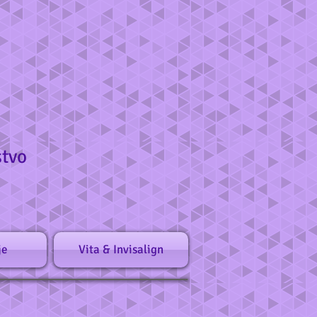
stvo
je
Vita & Invisalign