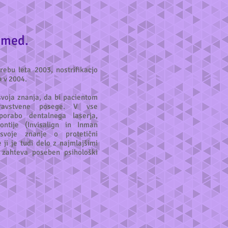
. med.
rebu leta 2003, nostrifikacjo
a v 2004.
voja znanja, da bi pacientom
dravstvene posege. V vse
porabo dentalnega laserja,
ntije (Invisalign in Inman
 svoje znanje o protetični
e ji je tudi delo z najmlajšimi
n zahteva poseben psihološki